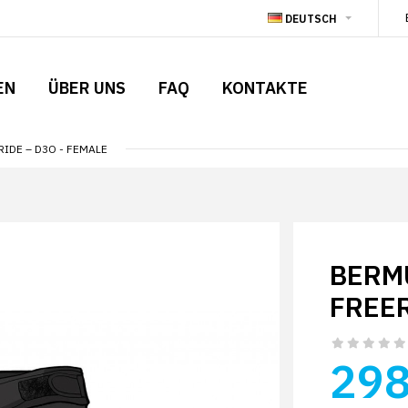
DEUTSCH
EN
ÜBER UNS
FAQ
KONTAKTE
IDE – D3O - FEMALE
BERM
FREER
298