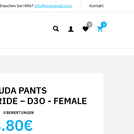
Brauchen Sie Hilfe?
info@myewheel.com
Kontakt
0
0
UDA PANTS
IDE – D3O - FEMALE
0 BEWERTUNGEN
.80€