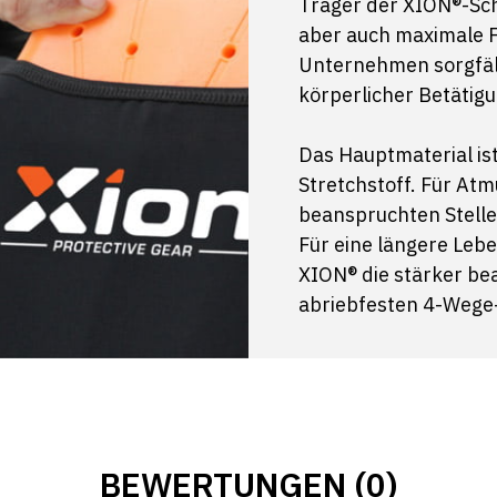
Träger der XION®-Sc
aber auch maximale Fl
Unternehmen sorgfält
körperlicher Betätigu
Das Hauptmaterial ist
Stretchstoff. Für Atm
beanspruchten Stelle
Für eine längere Leb
XION® die stärker be
abriebfesten 4-Wege-
BEWERTUNGEN (0)