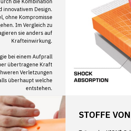
 durch die Kombination
d innovativem Design.
bel, ohne Kompromisse
ehen. Im Vergleich zu
ieren sie anders auf
Krafteinwirkung.
gie bei einem Aufprall
per übertragene Kraft
chweren Verletzungen
alls überhaupt welche
entstehen.
STOFFE VON