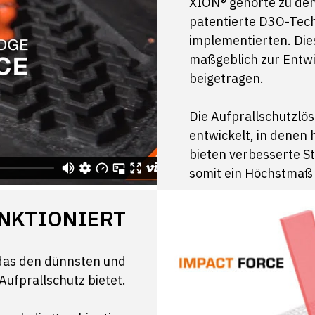
XION® gehörte zu den
patentierte D3O-Tech
implementierten. Die
maßgeblich zur Entw
beigetragen.
Die Aufprallschutzl
entwickelt, in denen 
bieten verbesserte 
somit ein Höchstmaß 
UNKTIONIERT
 das den dünnsten und
 Aufprallschutz bietet.