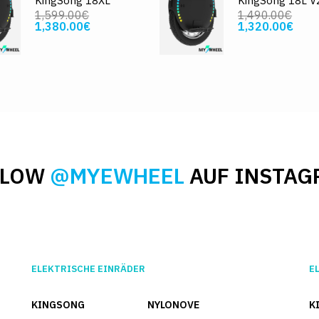
KingSong 18XL
KingSong 18L V
1,599.00€
1,490.00€
1,380.00€
1,320.00€
LLOW
@MYEWHEEL
AUF INSTAG
ELEKTRISCHE EINRÄDER
E
KINGSONG
NYLONOVE
K