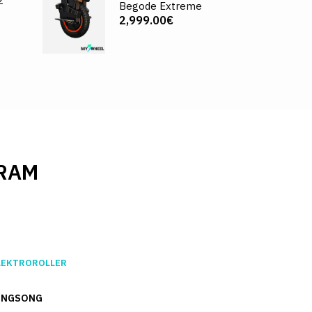
2
Begode Extreme
2,999.00€
RAM
LEKTROROLLER
INGSONG