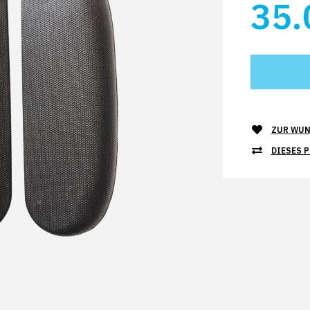
35.
ZUR WUN
DIESES 