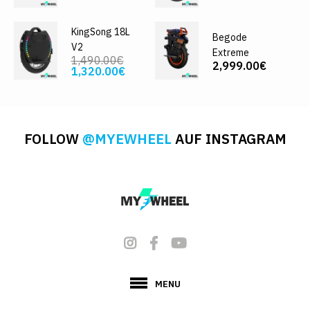
KingSong 18L
Begode
V2
Extreme
1,490.00€
2,999.00€
1,320.00€
FOLLOW
@MYEWHEEL
AUF INSTAGRAM
MENU