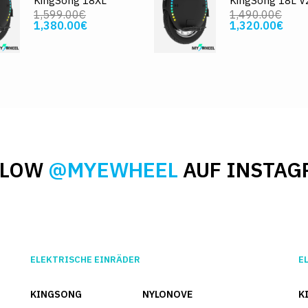
KingSong 18XL
KingSong 18L V
1,599.00€
1,490.00€
1,380.00€
1,320.00€
LLOW
@MYEWHEEL
AUF INSTAG
ELEKTRISCHE EINRÄDER
E
KINGSONG
NYLONOVE
K