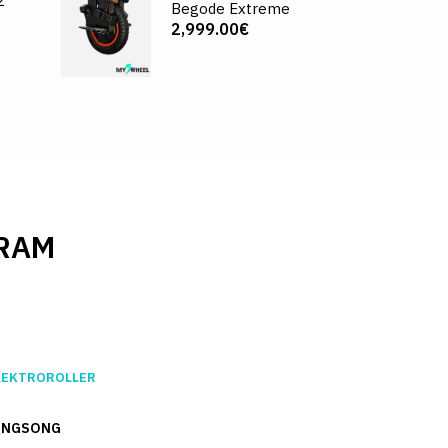
2
Begode Extreme
2,999.00€
RAM
LEKTROROLLER
INGSONG