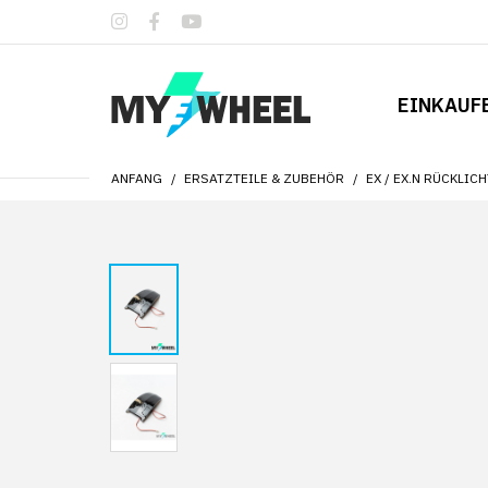
EINKAUF
ANFANG
ERSATZTEILE & ZUBEHÖR
EX / EX.N RÜCKLI