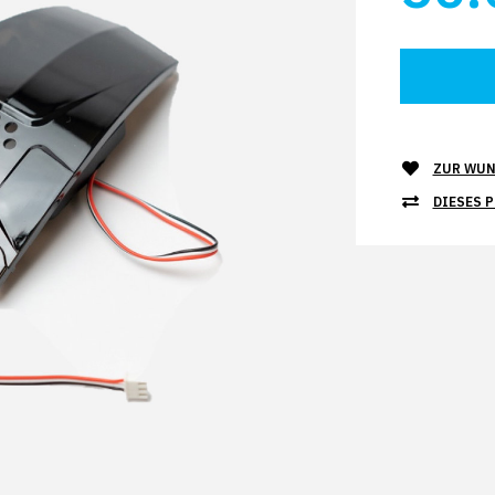
ZUR WUN
DIESES 