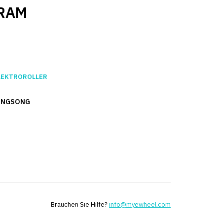
RAM
LEKTROROLLER
INGSONG
Brauchen Sie Hilfe?
info@myewheel.com