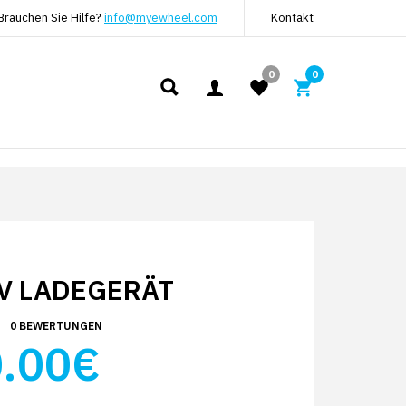
Brauchen Sie Hilfe?
info@myewheel.com
Kontakt
0
0
8V LADEGERÄT
0 BEWERTUNGEN
.00€