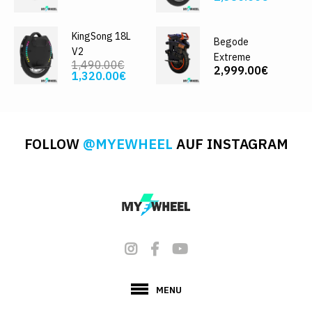
KingSong 18L
Begode
V2
Extreme
1,490.00€
2,999.00€
1,320.00€
FOLLOW
@MYEWHEEL
AUF INSTAGRAM
MENU