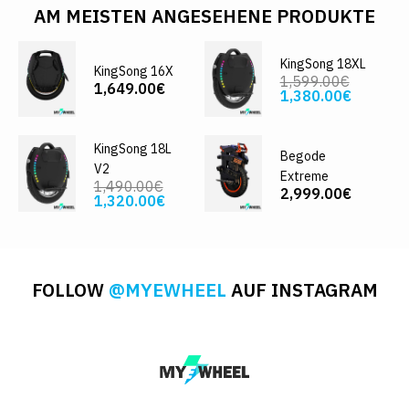
AM MEISTEN ANGESEHENE PRODUKTE
KingSong 18XL
KingSong 16X
1,599.00€
1,649.00€
1,380.00€
KingSong 18L
Begode
V2
Extreme
1,490.00€
2,999.00€
1,320.00€
FOLLOW
@MYEWHEEL
AUF INSTAGRAM