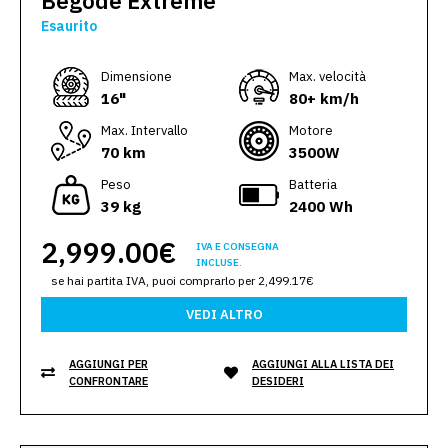
Begode Extreme
Esaurito
Dimensione
Max. velocità
16"
80+ km/h
Max. Intervallo
Motore
70 km
3500W
Peso
Batteria
39 kg
2400 Wh
2,999.00€
IVA E CONSEGNA
INCLUSE.
se hai partita IVA, puoi comprarlo per 2,499.17€
VEDI ALTRO
AGGIUNGI PER
AGGIUNGI ALLA LISTA DEI
CONFRONTARE
DESIDERI