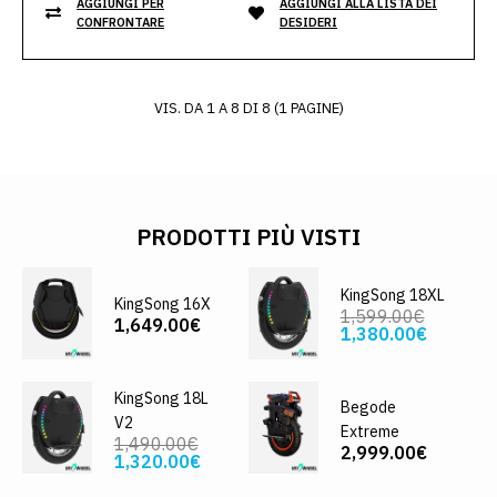
AGGIUNGI PER
AGGIUNGI ALLA LISTA DEI
CONFRONTARE
DESIDERI
VIS. DA 1 A 8 DI 8 (1 PAGINE)
PRODOTTI PIÙ VISTI
KingSong 18XL
KingSong 16X
1,599.00€
1,649.00€
1,380.00€
KingSong 18L
Begode
V2
Extreme
1,490.00€
2,999.00€
1,320.00€