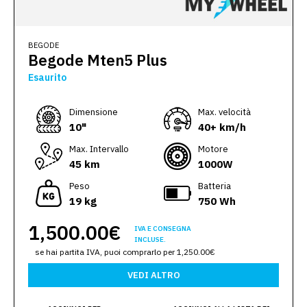
BEGODE
Begode Mten5 Plus
Esaurito
Dimensione
Max. velocità
10"
40+ km/h
Max. Intervallo
Motore
45 km
1000W
Peso
Batteria
19 kg
750 Wh
1,500.00€
IVA E CONSEGNA
INCLUSE.
se hai partita IVA, puoi comprarlo per 1,250.00€
VEDI ALTRO