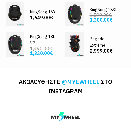
KingSong 18XL
KingSong 16X
1,599.00€
1,649.00€
1,380.00€
KingSong 18L
Begode
V2
Extreme
1,490.00€
2,999.00€
1,320.00€
ΑΚΟΛΟΥΘΗΣΤΕ
@MYEWHEEL
ΣΤΟ
INSTAGRAM