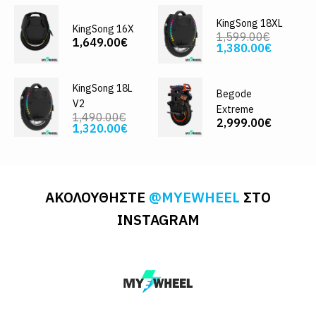
KingSong 18XL
KingSong 16X
1,599.00€
1,649.00€
1,380.00€
KingSong 18L
Begode
V2
Extreme
1,490.00€
2,999.00€
1,320.00€
ΑΚΟΛΟΥΘΗΣΤΕ
@MYEWHEEL
ΣΤΟ
INSTAGRAM