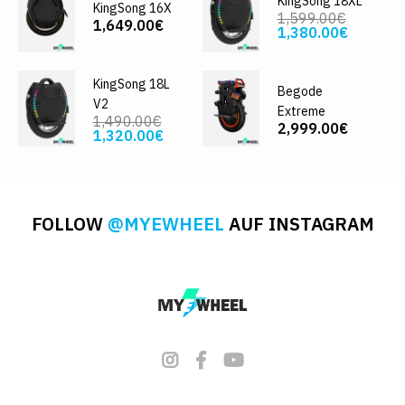
KingSong 18XL
KingSong 16X
1,599.00€
1,649.00€
1,380.00€
KingSong 18L
Begode
V2
Extreme
1,490.00€
2,999.00€
1,320.00€
FOLLOW
@MYEWHEEL
AUF INSTAGRAM